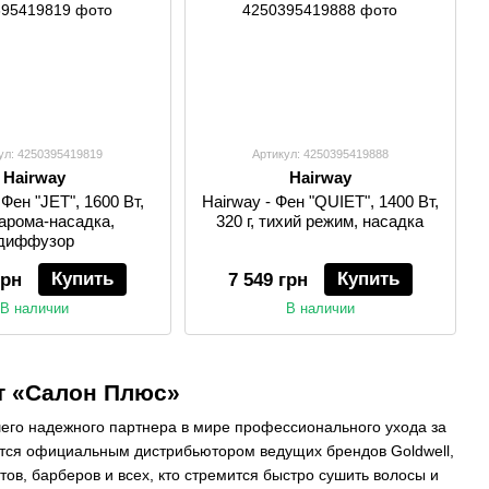
ул: 4250395419819
Артикул: 4250395419888
Hairway
Hairway
 Фен "JET", 1600 Вт,
Hairway - Фен "QUIET", 1400 Вт,
, арома-насадка,
320 г, тихий режим, насадка
диффузор
Купить
Купить
грн
7 549 грн
В наличии
В наличии
т «Салон Плюс»
его надежного партнера в мире профессионального ухода за
ется официальным дистрибьютором ведущих брендов Goldwell,
ов, барберов и всех, кто стремится быстро сушить волосы и