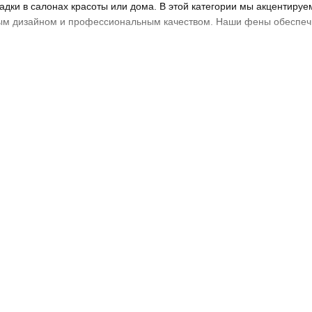
адки в салонах красоты или дома. В этой категории мы акцентиру
м дизайном и профессиональным качеством. Наши фены обеспечи
я волос Hairway – это ваш идеальный в
езаменимые инструменты для быстрой сушки и создания стильных 
созданы для профессионалов и любителей, которые ценят качество
rway, доступных в «Салон Плюс»:
: Фены мощностью от 1800 до 2400 Вт обеспечивают быструю сушку
айн
: Легкие корпуса, удобные ручки и низкий уровень шума уменьш
ции
: Уменьшает статическое электричество, делает волосы гладким
имы
: Настройка температуры и скорости позволяет адаптировать ф
волос
: Технологии защиты от перегрева и холодный обдув сохраняю
одходят для салонов красоты, барбершопов и домашнего использов
плексный уход за волосами, что подтверждают отзывы клиентов.
енов для волос в «Салон Плюс»
al Hair Dryer 2000 Вт