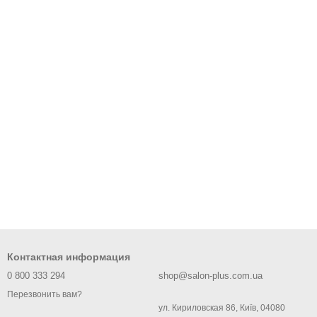
улируемыми режимами нагрева и скорости. Идеально подходит
сушки или укладки волос. После использования очистите
низации. Подходит для ежедневного использования и
 укладки. После использования очистите фильтр и сложите
ания в салонах. Оснащен функцией холодного обдува и
кладки или диффузор для объема. После использования
Контактная информация
0 800 333 294
shop@salon-plus.com.ua
Перезвонить вам?
ул. Кириловская 86, Київ, 04080
тами: