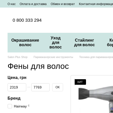
Перейти к основному контенту
О нас
Оплата и доставка
Обмен и возврат
Контактная информац
0 800 333 294
Уход
Окрашивание
Стайлинг
К
для
волос
для волос
бо
волос
Salon Plus Shop
Парикмахерские инструменты
Техника для парикмахеро
Фены для волос
Цена, грн
ХИТ
От Цена, грн
До Цена, грн
OK
Бренд
4
Hairway