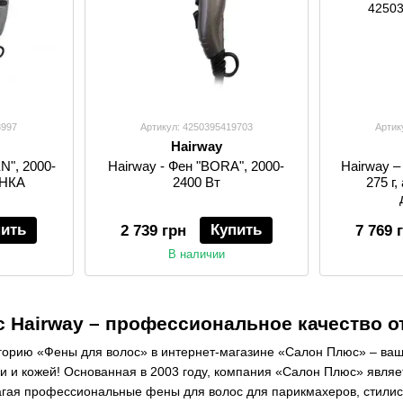
8997
Артикул: 4250395419703
Артик
Hairway
", ​​2000-
Hairway - Фен "BORA", 2000-
Hairway –
ИНКА
2400 Вт
275 г
пить
Купить
2 739 грн
7 769 
В наличии
 Hairway – профессиональное качество о
егорию «Фены для волос» в интернет-магазине «Салон Плюс» – ваш
ми и кожей! Основанная в 2003 году, компания «Салон Плюс» явля
агая профессиональные фены для волос для парикмахеров, стилист