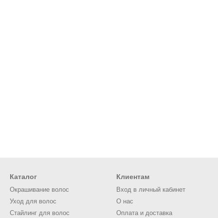
r Dryer 2000 Вт
– это мощный фен с технологией ионизации и рег
дания объемных укладок.
Выберите нужный режим нагрева и скорости, используйте фен для 
ните в сухом месте.
act Dryer
ryer
– это компактный фен с мощностью 1800 Вт и технологией ио
Настройте температуру и скорость, используйте фен для сушки или
о хранения.
Dryer 2400 Вт
 2400 Вт
– это профессиональный фен для интенсивного использов
я объемных причесок.
Выберите режим, используйте насадку-концентратор для точной у
Каталог
Клиентам
аните в сухом месте.
Окрашивание волос
Вход в личный кабинет
йлингу
Уход для волос
О нас
Стайлинг для волос
Оплата и доставка
и стайлинга рекомендуем сочетать фены Hairway с другими продук