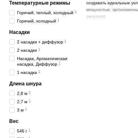
Температурные режимы
создавать идеальные укл
мощностью, эргономичны
3
Горячий, теплый, холодный
результат.
1
Горячий, холодный
Почему фены дл
Насадки
Фены для волос – это н
1
2 насадки + диффузор
прически. Фены
Hairway
1
2 насадки
преимущества фенов Hai
Насадка, Ароматическая
Высокая мощность
1
насадка, Диффузор
Эргономичный диз
1
1 насадка
Технология иониза
Длина шнура
Регулируемые реж
2
2,8 м
Безопасность для 
1
2,7 м
Фены Hairway идеально п
1
3 м
Noberu, обеспечивая ком
Вес
Ассортимент ф
1
546 г
1. Hairway Profession