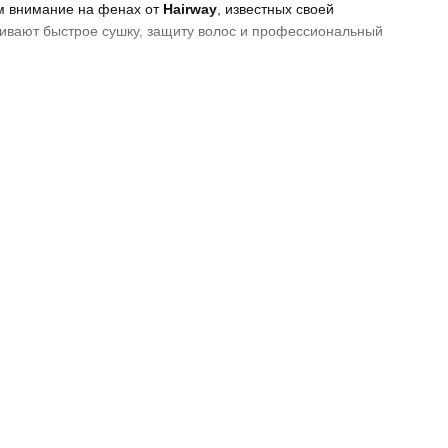
ем внимание на фенах от
Hairway
, известных своей
вают быстрое сушку, защиту волос и профессиональный
ыбор?
укладок, которые обеспечивают профессиональный вид
 и стремятся к безупречным результатам. Вот ключевые
 даже густых волос.
ают усталость во время длительного использования.
и и блестящими.
ен к разным типам волос.
т естественную влагу волос.
ания. Они прекрасно сочетаются с косметикой Goldwell и