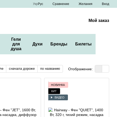
Сравнение
Укр
Рус
Желания
Вход
Мой заказ
Гели
для
Духи
Бренды
Билеты
душа
ле
сначала дороже
по названию
Отображение:
НОВИНКА
ХИТ
ВИДЕО