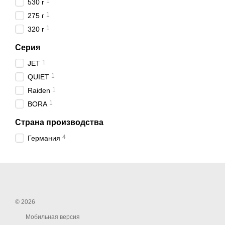
1
530 г
Hairway Professional Hai
1
275 г
для быстрой сушки и соз
1
320 г
Как использовать
: 
Серия
фильтр от пыли и хра
1
JET
2. Hairway Ionic Comp
1
QUIET
Hairway Ionic Compact D
1
Raiden
путешествий.
1
BORA
Как использовать
: 
ручку для компактног
Страна производства
3. Hairway Salon Pro 
4
Германия
Hairway Salon Pro Dryer
диффузором для создани
Как использовать
: 
очистите фильтр и хр
© 2026
4. Дополнение к ста
Мобильная версия
Для комплексного ухода 