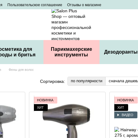
ия
Пользовательское соглашение
Отзывы о магазине
осметика для
Парикмахерские
Дезодоранты
роды и бритья
инструменты
в
Фены для волос
по популярности
сначала дешев
Сортировка:
НОВИНКА
НОВИНКА
ХИТ
ХИТ
ВИДЕО