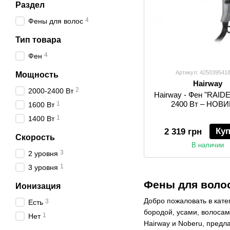
Раздел
4
Фены для волос
Тип товара
4
Фен
Артикул: 425039541
Мощность
Hairway
2
2000-2400 Вт
Hairway - Фен "RAIDEN
2400 Вт – НОВ
1
1600 Вт
1
1400 Вт
Ку
2 319 грн
Скорость
В наличии
3
2 уровня
1
3 уровня
Фены для волос
Ионизация
Добро пожаловать в кат
3
Есть
бородой, усами, волоса
1
Нет
Hairway и Noberu, предл