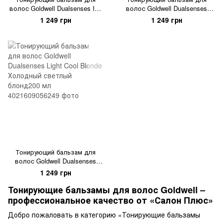
волос Goldwell Dualsenses Icy
волос Goldwell Dualsenses
Blonde Ледяной блонд 200 мл
Cool Brown Холодный
1 249 грн
1 249 грн
коричневый 200 мл
Тонирующий бальзам для
волос Goldwell Dualsenses
Light Cool Blonde Холодный
1 249 грн
светлый блонд200 мл
Тонирующие бальзамы для волос Goldwell –
профессиональное качество от «Салон Плюс»
Добро пожаловать в категорию «Тонирующие бальзамы