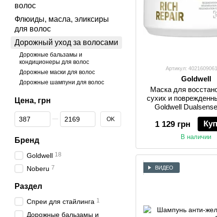
волос
Флюиды, масла, эликсиры
для волос
Дорожный уход за волосами
Дорожные бальзамы и
кондиционеры для волос
Артикул: 402160906
Дорожные маски для волос
Goldwell
Дорожные шампуни для волос
Маска для восстан
сухих и поврежденн
Цена, грн
Goldwell Dualsense
От Цена, грн
До Цена, грн
Repair 200 м
OK
Ку
1 129 грн
В наличии
Бренд
18
Goldwell
7
ВИДЕО
Noberu
Раздел
1
Спреи для стайлинга
Дорожные бальзамы и