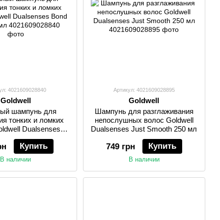
ул: 4021609028840
Артикул: 4021609028895
Goldwell
Goldwell
ый шампунь для
Шампунь для разглаживания
ия тонких и ломких
непослушных волос Goldwell
ldwell Dualsenses
Dualsenses Just Smooth 250 мл
d Pro 100 мл
Купить
Купить
рн
749 грн
В наличии
В наличии