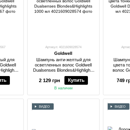
8567
Артикул: 4021609028574
Артик
Goldwell
тый для
Шампунь анти-желтый для
Шампунь
Goldwell
осветленных волос Goldwell
цвета т
ighlights
Dualsenses Blondes&Highlights
волос Go
1000 мл
C
ить
Купить
2 129 грн
749 г
В наличии
ВИДЕО
ВИДЕО