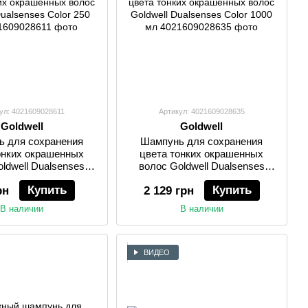
ул: 4021609028611
Артикул: 4021609028635
Goldwell
Goldwell
 для сохранения
Шампунь для сохранения
онких окрашенных
цвета тонких окрашенных
ldwell Dualsenses
волос Goldwell Dualsenses
olor 250 мл
Color 1000 мл
Купить
Купить
рн
2 129 грн
В наличии
В наличии
ВИДЕО