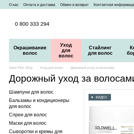
Перейти к основному контенту
О нас
Оплата и доставка
Обмен и возврат
Контактная информац
0 800 333 294
Уход
Окрашивание
Стайлинг
К
для
волос
для волос
бо
волос
Salon Plus Shop
Уход для волос
Дорожный уход за волосами
Дорожный уход за волосам
Шампуни для волос
ВИДЕО
Бальзамы и кондиционеры
для волос
Спреи для волос
Маски для волос
Сыворотки и кремы для