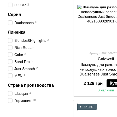
2
500 мл
Серия
18
Dualsenses
Линейка
3
Blondes&Highlights
3
Rich Repair
Артикул: 402160902
3
Color
Goldwell
6
Bond Pro
Шампунь для разгл
2
Just Smooth
непослушных волос 
Dualsenses Just Smo
1
MEN
мл
Ку
2 129 грн
Страна производства
В наличии
3
Швеция
18
Германия
ВИДЕО