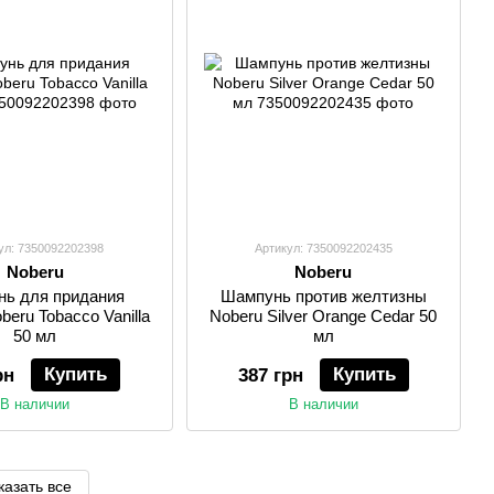
ул: 7350092202398
Артикул: 7350092202435
Noberu
Noberu
ь для придания
Шампунь против желтизны
eru Tobacco Vanilla
Noberu Silver Orange Cedar 50
50 мл
мл
Купить
Купить
рн
387 грн
В наличии
В наличии
казать все