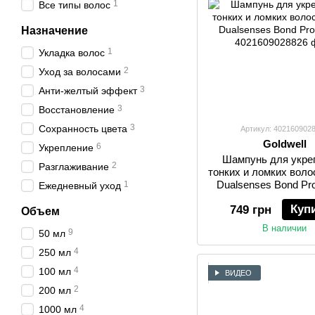
1
Все типы волос
Назначение
1
Укладка волос
2
Уход за волосами
3
Анти-желтый эффект
3
Восстановление
3
Сохранность цвета
Артикул: 402160902
Goldwell
6
Укрепление
Шампунь для укре
2
Разглаживание
тонких и ломких воло
Dualsenses Bond Pr
1
Ежедневный уход
Куп
749 грн
Объем
В наличии
9
50 мл
4
250 мл
4
100 мл
ВИДЕО
2
200 мл
4
1000 мл