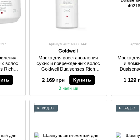
1397
Артикул: 4021609061441
Артик
Goldwell
овления
Маска для восстановления
Маска для
ых волос
сухих и поврежденных волос
и ломки
s Rich
Goldwell Dualsenses Rich
Dualsens
л
Repair 500 мл
пить
Купить
2 169 грн
1 129 
В наличии
ВИДЕО
ВИДЕО