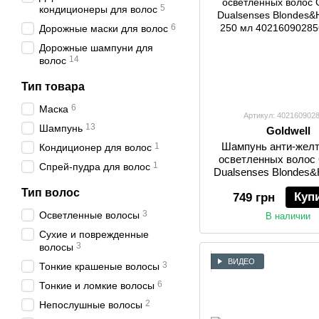
5
кондиционеры для волос
6
Дорожные маски для волос
Дорожные шампуни для
14
волос
Тип товара
6
Маска
Артикул: 402160902
13
Шампунь
Goldwell
Шампунь анти-жел
1
Кондиционер для волос
осветленных волос 
1
Спрей-пудра для волос
Dualsenses Blondes&H
250 мл
Тип волос
Куп
749 грн
3
Осветленные волосы
В наличии
Сухие и поврежденные
3
волосы
ВИДЕО
3
Тонкие крашеные волосы
6
Тонкие и ломкие волосы
2
Непослушные волосы