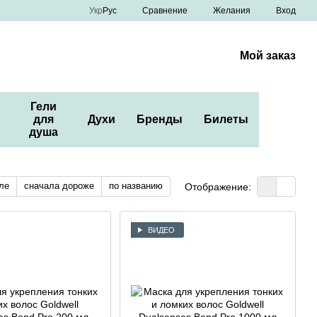
Сравнение
Укр
Рус
Желания
Вход
Мой заказ
Гели
для
Духи
Бренды
Билеты
душа
ле
сначала дороже
по названию
Отображение:
ВИДЕО