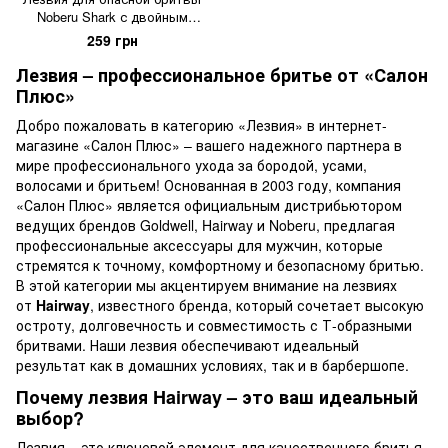
Noberu Shark с двойным
краем 1=5
259 грн
Лезвия – профессиональное бритье от «Салон
Плюс»
Добро пожаловать в категорию «Лезвия» в интернет-
магазине «Салон Плюс» – вашего надежного партнера в
мире профессионального ухода за бородой, усами,
волосами и бритьем! Основанная в 2003 году, компания
«Салон Плюс» является официальным дистрибьютором
ведущих брендов Goldwell, Hairway и Noberu, предлагая
профессиональные аксессуары для мужчин, которые
стремятся к точному, комфортному и безопасному бритью.
В этой категории мы акцентируем внимание на лезвиях
от
Hairway
, известного бренда, который сочетает высокую
остроту, долговечность и совместимость с Т-образными
бритвами. Наши лезвия обеспечивают идеальный
результат как в домашних условиях, так и в барбершопе.
Почему лезвия Hairway – это ваш идеальный
выбор?
Лезвия – это ключевой элемент для качественного бритья,