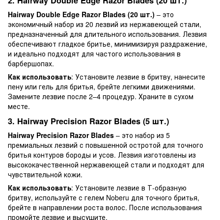
2. Hairway Double Edge Razor Blades (20 шт.)
Hairway Double Edge Razor Blades (20 шт.)
– это
экономичный набор из 20 лезвий из нержавеющей стали,
предназначенный для длительного использования. Лезвия
обеспечивают гладкое бритье, минимизируя раздражение,
и идеально подходят для частого использования в
барбершопах.
Как использовать
: Установите лезвие в бритву, нанесите
пену или гель для бритья, брейте легкими движениями.
Замените лезвие после 2–4 процедур. Храните в сухом
месте.
3. Hairway Precision Razor Blades (5 шт.)
Hairway Precision Razor Blades
– это набор из 5
премиальных лезвий с повышенной остротой для точного
бритья контуров бороды и усов. Лезвия изготовлены из
высококачественной нержавеющей стали и подходят для
чувствительной кожи.
Как использовать
: Установите лезвие в Т-образную
бритву, используйте с гелем Noberu для точного бритья,
брейте в направлении роста волос. После использования
промойте лезвие и высушите.