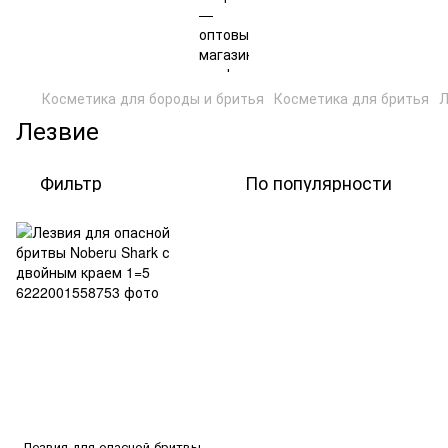
Косметика для бороды и бритья
Косметика для бритья
Л
Лезвие
Фильтр
По популярности
Лезвия для опасной бритвы