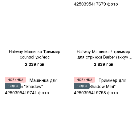
Hairway Машинка Триммер
Hairway Машинка / триммер
Сountrol ухо/нос
для стрижки Barber (аккум/
сеть)
2 239 грн
3 839 грн
НОВИНКА
НОВИНКА
ВИДЕО
ВИДЕО