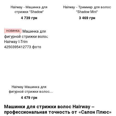
Hairway - Машинка для
Hairway - Триммер для волос
стрижки "Shadow"
"Shadow Mini"
4 739 грн
3 469 грн
НОВИНКА
Hairway Машинка для
фигурной стрижки волос
Hairway I-Trim
4 479 грн
Машинки для стрижки волос Hairway –
профессиональная точность от «Салон Плюс»