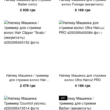
Barber (сеть)
волос Forsage (аккум/сеть)
2 939 грн
6 169 грн
Hairway Машинка / триммер
Hairway Машинка для стрижки
для стрижки волос Hair
волос Ultra Haircut PRO
Clipper "Snake" (аккум/сеть)
2 479 грн
4 199 грн
ХИТ