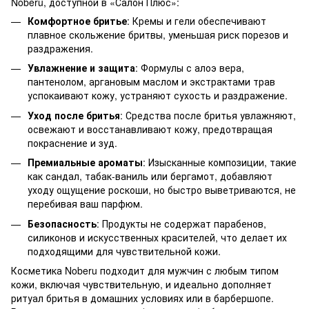
Noberu, доступной в «Салон Плюс»:
Комфортное бритье
: Кремы и гели обеспечивают
плавное скольжение бритвы, уменьшая риск порезов и
раздражения.
Увлажнение и защита
: Формулы с алоэ вера,
пантенолом, аргановым маслом и экстрактами трав
успокаивают кожу, устраняют сухость и раздражение.
Уход после бритья
: Средства после бритья увлажняют,
освежают и восстанавливают кожу, предотвращая
покраснение и зуд.
Премиальные ароматы
: Изысканные композиции, такие
как сандал, табак-ваниль или бергамот, добавляют
уходу ощущение роскоши, но быстро выветриваются, не
перебивая ваш парфюм.
Безопасность
: Продукты не содержат парабенов,
силиконов и искусственных красителей, что делает их
подходящими для чувствительной кожи.
Косметика Noberu подходит для мужчин с любым типом
кожи, включая чувствительную, и идеально дополняет
ритуал бритья в домашних условиях или в барбершопе.