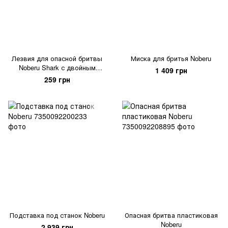
Лезвия для опасной бритвы
Миска для бритья Noberu
Noberu Shark с двойным
1 409 грн
краем 1=5
259 грн
Подставка под станок Noberu
Опасная бритва пластиковая
Noberu
2 939 грн