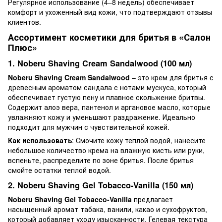
Регулярное использование (4–8 недель) обеспечивает
комфорт и ухоженный вид кожи, что подтверждают отзывы
клиентов.
Ассортимент косметики для бритья в «Салон
Плюс»
1. Noberu Shaving Cream Sandalwood (100 мл)
Noberu Shaving Cream Sandalwood
– это крем для бритья с
древесным ароматом сандала с нотами мускуса, который
обеспечивает густую пену и плавное скольжение бритвы.
Содержит алоэ вера, пантенол и аргановое масло, которые
увлажняют кожу и уменьшают раздражение. Идеально
подходит для мужчин с чувствительной кожей.
Как использовать
: Смочите кожу теплой водой, нанесите
небольшое количество крема на влажную кисть или руки,
вспеньте, распределите по зоне бритья. После бритья
смойте остатки теплой водой.
2. Noberu Shaving Gel Tobacco-Vanilla (150 мл)
Noberu Shaving Gel Tobacco-Vanilla
предлагает
насыщенный аромат табака, ванили, какао и сухофруктов,
который добавляет уходу изысканности. Гелевая текстура