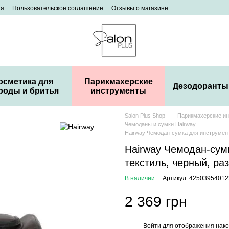
ия
Пользовательское соглашение
Отзывы о магазине
осметика для
Парикмахерские
Дезодоранты
роды и бритья
инструменты
Salon Plus Shop
Парикмахерские и
Чемоданы и сумки Hairway
Hairway Чемодан-сумка для инструмент
Hairway Чемодан-сумк
текстиль, черный, ра
В наличии
Артикул: 42503954012
2 369 грн
Войти
для отображения нако
%