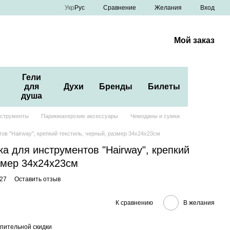
Сравнение
Укр
Рус
Желания
Вход
Мой заказ
Гели
для
Духи
Бренды
Билеты
душа
нструменты
Парикмахерские аксессуары
Чемоданы и сумки
ов "Hairway", крепкий текстиль, черный, размер 34х24х23см
а для инструментов "Hairway", крепкий
змер 34х24х23см
27
Оставить отзыв
К сравнению
В желания
пительной скидки