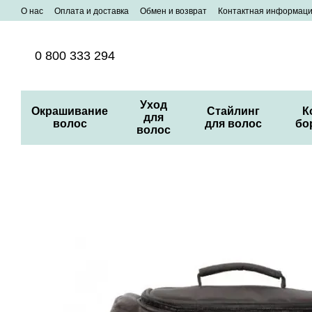
Перейти к основному контенту
О нас
Оплата и доставка
Обмен и возврат
Контактная информац
0 800 333 294
Уход
Окрашивание
Стайлинг
К
для
волос
для волос
бо
волос