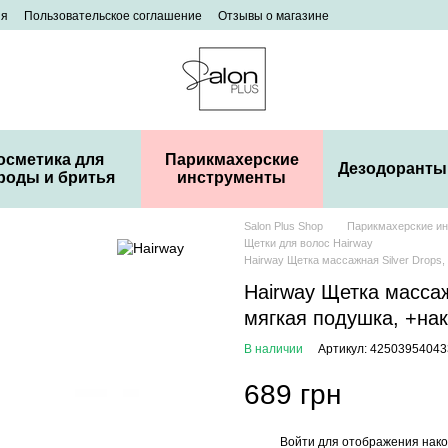
ия
Пользовательское соглашение
Отзывы о магазине
осметика для
Парикмахерские
Дезодоранты
роды и бритья
инструменты
Salon Plus Shop
Парикмахерские и
Щетки для волос Hairway
Hairway Щетка массажная Silver Drops, 
Hairway Щетка массажн
мягкая подушка, +на
В наличии
Артикул: 42503954043
689 грн
Войти
для отображения нако
%