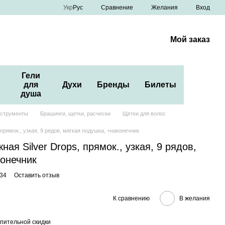
Сравнение
Укр
Рус
Желания
Вход
Мой заказ
Гели
для
Духи
Бренды
Билеты
душа
нструменты
Брашинги, щетки, расчески
Щетки для волос
прямок., узкая, 9 рядов, мягкая подушка, +наконечник
ая Silver Drops, прямок., узкая, 9 рядов,
конечник
34
Оставить отзыв
К сравнению
В желания
пительной скидки