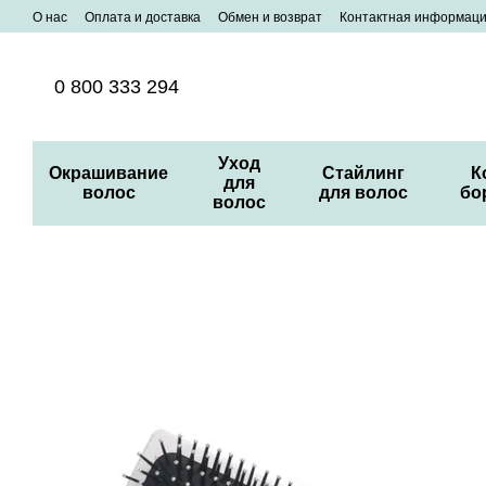
Перейти к основному контенту
О нас
Оплата и доставка
Обмен и возврат
Контактная информац
0 800 333 294
Уход
Окрашивание
Стайлинг
К
для
волос
для волос
бо
волос