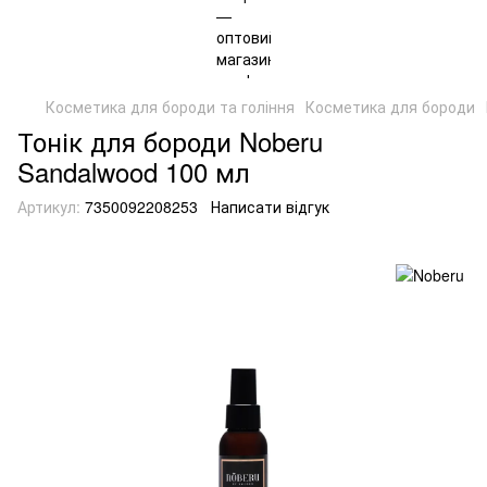
Косметика для бороди та гоління
Косметика для бороди
Тонік для бороди Noberu
Sandalwood 100 мл
Артикул:
7350092208253
Написати відгук