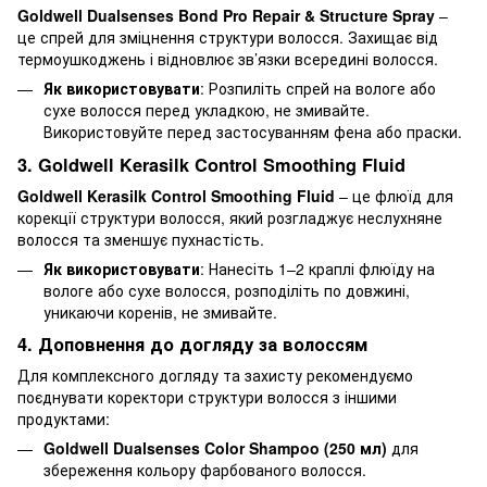
Goldwell Dualsenses Bond Pro Repair & Structure Spray
–
це спрей для зміцнення структури волосся. Захищає від
термоушкоджень і відновлює зв’язки всередині волосся.
Як використовувати
: Розпиліть спрей на вологе або
сухе волосся перед укладкою, не змивайте.
Використовуйте перед застосуванням фена або праски.
3. Goldwell Kerasilk Control Smoothing Fluid
Goldwell Kerasilk Control Smoothing Fluid
– це флюїд для
корекції структури волосся, який розгладжує неслухняне
волосся та зменшує пухнастість.
Як використовувати
: Нанесіть 1–2 краплі флюїду на
вологе або сухе волосся, розподіліть по довжині,
уникаючи коренів, не змивайте.
4. Доповнення до догляду за волоссям
Для комплексного догляду та захисту рекомендуємо
поєднувати коректори структури волосся з іншими
продуктами:
Goldwell Dualsenses Color Shampoo (250 мл)
для
збереження кольору фарбованого волосся.