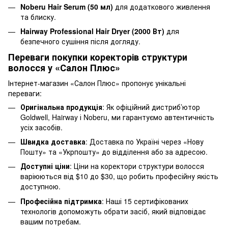
Noberu Hair Serum (50 мл)
для додаткового живлення
та блиску.
Hairway Professional Hair Dryer (2000 Вт)
для
безпечного сушіння після догляду.
Переваги покупки коректорів структури
волосся у «Салон Плюс»
Інтернет-магазин «Салон Плюс» пропонує унікальні
переваги:
Оригінальна продукція
: Як офіційний дистриб’ютор
Goldwell, Hairway і Noberu, ми гарантуємо автентичність
усіх засобів.
Швидка доставка
: Доставка по Україні через «Нову
Пошту» та «Укрпошту» до відділення або за адресою.
Доступні ціни
: Ціни на коректори структури волосся
варіюються від $10 до $30, що робить професійну якість
доступною.
Професійна підтримка
: Наші 15 сертифікованих
технологів допоможуть обрати засіб, який відповідає
вашим потребам.