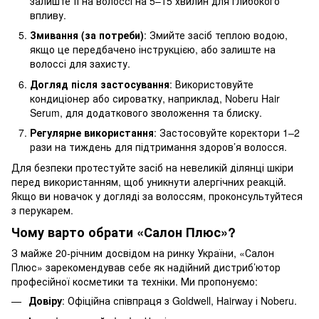
залиште її на волоссі на 5–15 хвилин для глибокого
впливу.
Змивання (за потреби)
: Змийте засіб теплою водою,
якщо це передбачено інструкцією, або залиште на
волоссі для захисту.
Догляд після застосування
: Використовуйте
кондиціонер або сироватку, наприклад, Noberu Hair
Serum, для додаткового зволоження та блиску.
Регулярне використання
: Застосовуйте коректори 1–2
рази на тиждень для підтримання здоров’я волосся.
Для безпеки протестуйте засіб на невеликій ділянці шкіри
перед використанням, щоб уникнути алергічних реакцій.
Якщо ви новачок у догляді за волоссям, проконсультуйтеся
з перукарем.
Чому варто обрати «Салон Плюс»?
З майже 20-річним досвідом на ринку України, «Салон
Плюс» зарекомендував себе як надійний дистриб’ютор
професійної косметики та техніки. Ми пропонуємо:
Довіру
: Офіційна співпраця з Goldwell, Hairway і Noberu.