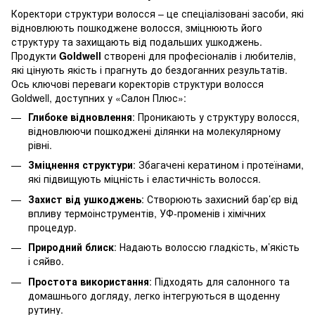
Коректори структури волосся – це спеціалізовані засоби, які
відновлюють пошкоджене волосся, зміцнюють його
структуру та захищають від подальших ушкоджень.
Продукти
Goldwell
створені для професіоналів і любителів,
які цінують якість і прагнуть до бездоганних результатів.
Ось ключові переваги коректорів структури волосся
Goldwell, доступних у «Салон Плюс»:
Глибоке відновлення
: Проникають у структуру волосся,
відновлюючи пошкоджені ділянки на молекулярному
рівні.
Зміцнення структури
: Збагачені кератином і протеїнами,
які підвищують міцність і еластичність волосся.
Захист від ушкоджень
: Створюють захисний бар’єр від
впливу термоінструментів, УФ-променів і хімічних
процедур.
Природний блиск
: Надають волоссю гладкість, м’якість
і сяйво.
Простота використання
: Підходять для салонного та
домашнього догляду, легко інтегруються в щоденну
рутину.