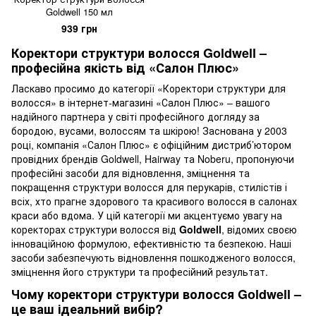
Goldwell 150 мл
939 грн
Коректори структури волосся Goldwell –
професійна якість від «Салон Плюс»
Ласкаво просимо до категорії «Коректори структури для
волосся» в інтернет-магазині «Салон Плюс» – вашого
надійного партнера у світі професійного догляду за
бородою, вусами, волоссям та шкірою! Заснована у 2003
році, компанія «Салон Плюс» є офіційним дистриб’ютором
провідних брендів Goldwell, Hairway та Noberu, пропонуючи
професійні засоби для відновлення, зміцнення та
покращення структури волосся для перукарів, стилістів і
всіх, хто прагне здорового та красивого волосся в салонах
краси або вдома. У цій категорії ми акцентуємо увагу на
коректорах структури волосся від
Goldwell
, відомих своєю
інноваційною формулою, ефективністю та безпекою. Наші
засоби забезпечують відновлення пошкодженого волосся,
зміцнення його структури та професійний результат.
Чому коректори структури волосся Goldwell –
це ваш ідеальний вибір?