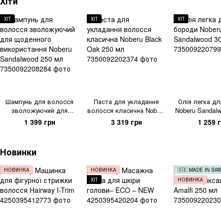
Хіти
ХІТ
ХІТ
ХІТ
Шампунь для волосся
Паста для укладання
Олія легка д
зволожуючий для
волосся класична Noberu
Noberu Sandal
щоденного використання
Black Oak 250 мл
1 399 грн
3 319 грн
1 259 
Noberu Sandalwood 250
мл
Новинки
НОВИНКА
НОВИНКА
🇸🇪 MADE IN S
ХІТ
НОВИНКА