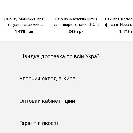
Hairway Машинка для
Hairway Масажна щітка
Лак для волос
фігурної стрижки
для шкіри голови– ECO
фіксації Noberu
волосся Hairway I-Trim
– NEW
мл
4 479 грн
249 грн
1 479 
Швидка доставка по всій Україні
Власний склад в Києві
Оптовий кабінет і ціни
Гарантія якості