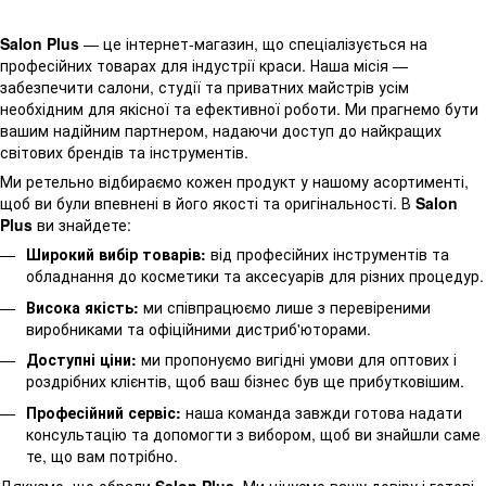
Salon Plus
— це інтернет-магазин, що спеціалізується на
професійних товарах для індустрії краси. Наша місія —
забезпечити салони, студії та приватних майстрів усім
необхідним для якісної та ефективної роботи. Ми прагнемо бути
вашим надійним партнером, надаючи доступ до найкращих
світових брендів та інструментів.
Ми ретельно відбираємо кожен продукт у нашому асортименті,
щоб ви були впевнені в його якості та оригінальності. В
Salon
Plus
ви знайдете:
Широкий вибір товарів:
від професійних інструментів та
обладнання до косметики та аксесуарів для різних процедур.
Висока якість:
ми співпрацюємо лише з перевіреними
виробниками та офіційними дистриб'юторами.
Доступні ціни:
ми пропонуємо вигідні умови для оптових і
роздрібних клієнтів, щоб ваш бізнес був ще прибутковішим.
Професійний сервіс:
наша команда завжди готова надати
консультацію та допомогти з вибором, щоб ви знайшли саме
те, що вам потрібно.
Дякуємо, що обрали
Salon Plus
. Ми цінуємо вашу довіру і готові