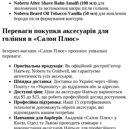
Noberu After Shave Balm Amalfi (100 мл)
для
зволоження та заспокоєння шкіри після гоління.
Noberu Beard Oil Tobacco-Vanilla (50 мл)
для живлення
бороди після формування контурів.
Переваги покупки аксесуарів для
гоління в «Салон Плюс»
Інтернет-магазин «Салон Плюс» пропонує унікальні
переваги:
Оригінальна продукція
: Як офіційний дистриб’ютор
Hairway, Noberu та Goldwell, ми гарантуємо
автентичність усіх аксесуарів.
Швидка доставка
: Доставка по Україні через «Нову
Пошту» та «Укрпошту» до відділення або за адресою.
Доступні ціни
: Ціни на аксесуари Hairway варіюються
від $5 до $25, що робить професійний догляд доступним.
Професійна підтримка
: Наші 15 сертифікованих
технологів допоможуть обрати аксесуари, які
відповідають вашим потребам.
Навчання для барберів
: Академія «Салон Плюс» у
Києві, Одесі та Львові проводить семінари з
використання аксесуарів Hairway для професійного