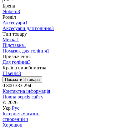
Бренд
Noberu
3
Розділ
Аксесуари
1
Аксесуари для гоління
3
Тип товару
Миска
1
Підставка
1
Помазок для гоління
1
Призначення
Для гоління
3
Країна виробництва
Швеція
3
Показати 3 товара
0 800 333 294
Контактна інформація
Повна версія сайту
© 2026
Укр
Рус
Інтернет-магазин
створений з
Хорошоп