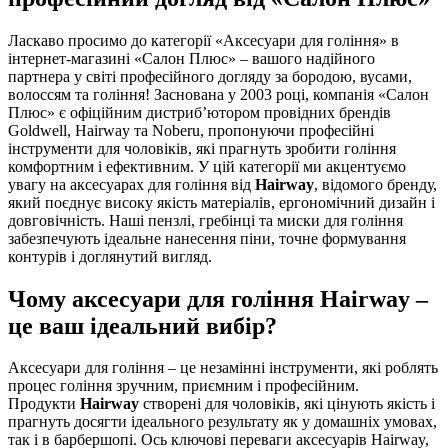
Ласкаво просимо до категорії «Аксесуари для гоління» в
інтернет-магазині «Салон Плюс» – вашого надійного
партнера у світі професійного догляду за бородою, вусами,
волоссям та гоління! Заснована у 2003 році, компанія «Салон
Плюс» є офіційним дистриб’ютором провідних брендів
Goldwell, Hairway та Noberu, пропонуючи професійні
інструменти для чоловіків, які прагнуть зробити гоління
комфортним і ефективним. У цій категорії ми акцентуємо
увагу на аксесуарах для гоління від
Hairway
, відомого бренду,
який поєднує високу якість матеріалів, ергономічний дизайн і
довговічність. Наші пензлі, гребінці та миски для гоління
забезпечують ідеальне нанесення піни, точне формування
контурів і доглянутий вигляд.
Чому аксесуари для гоління Hairway –
це ваш ідеальний вибір?
Аксесуари для гоління – це незамінні інструменти, які роблять
процес гоління зручним, приємним і професійним.
Продукти
Hairway
створені для чоловіків, які цінують якість і
прагнуть досягти ідеального результату як у домашніх умовах,
так і в барбершопі. Ось ключові переваги аксесуарів Hairway,