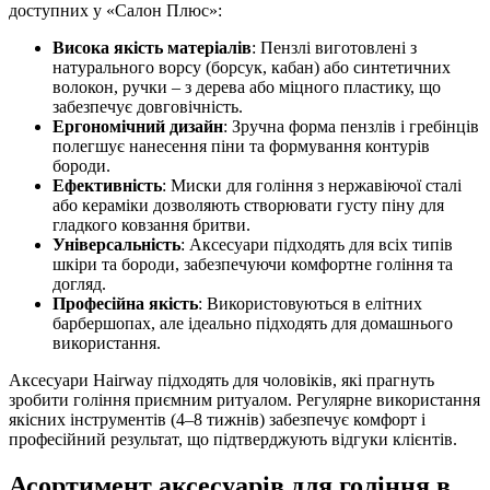
доступних у «Салон Плюс»:
Висока якість матеріалів
: Пензлі виготовлені з
натурального ворсу (борсук, кабан) або синтетичних
волокон, ручки – з дерева або міцного пластику, що
забезпечує довговічність.
Ергономічний дизайн
: Зручна форма пензлів і гребінців
полегшує нанесення піни та формування контурів
бороди.
Ефективність
: Миски для гоління з нержавіючої сталі
або кераміки дозволяють створювати густу піну для
гладкого ковзання бритви.
Універсальність
: Аксесуари підходять для всіх типів
шкіри та бороди, забезпечуючи комфортне гоління та
догляд.
Професійна якість
: Використовуються в елітних
барбершопах, але ідеально підходять для домашнього
використання.
Аксесуари Hairway підходять для чоловіків, які прагнуть
зробити гоління приємним ритуалом. Регулярне використання
якісних інструментів (4–8 тижнів) забезпечує комфорт і
професійний результат, що підтверджують відгуки клієнтів.
Асортимент аксесуарів для гоління в