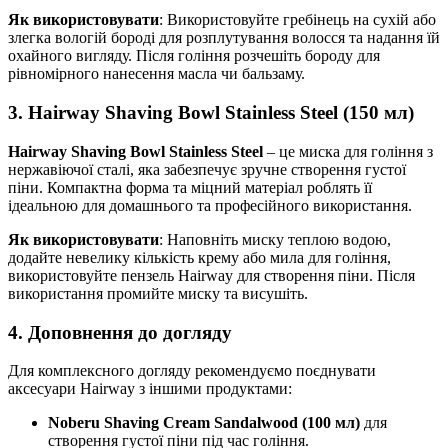
Як використовувати
: Використовуйте гребінець на сухій або
злегка вологій бороді для розплутування волосся та надання їй
охайного вигляду. Після гоління розчешіть бороду для
рівномірного нанесення масла чи бальзаму.
3. Hairway Shaving Bowl Stainless Steel (150 мл)
Hairway Shaving Bowl Stainless Steel
– це миска для гоління з
нержавіючої сталі, яка забезпечує зручне створення густої
піни. Компактна форма та міцний матеріал роблять її
ідеальною для домашнього та професійного використання.
Як використовувати
: Наповніть миску теплою водою,
додайте невелику кількість крему або мила для гоління,
використовуйте пензель Hairway для створення піни. Після
використання промийте миску та висушіть.
4. Доповнення до догляду
Для комплексного догляду рекомендуємо поєднувати
аксесуари Hairway з іншими продуктами:
Noberu Shaving Cream Sandalwood (100 мл)
для
створення густої піни під час гоління.