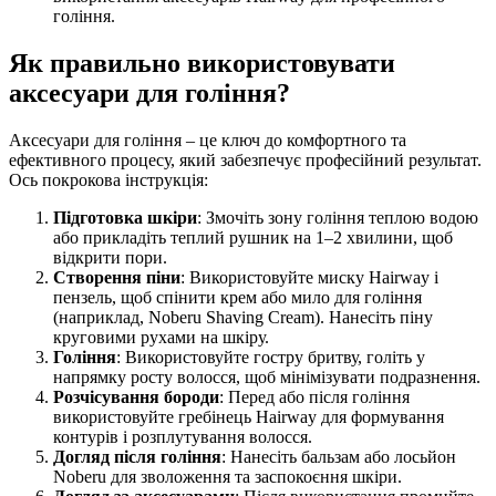
гоління.
Як правильно використовувати
аксесуари для гоління?
Аксесуари для гоління – це ключ до комфортного та
ефективного процесу, який забезпечує професійний результат.
Ось покрокова інструкція:
Підготовка шкіри
: Змочіть зону гоління теплою водою
або прикладіть теплий рушник на 1–2 хвилини, щоб
відкрити пори.
Створення піни
: Використовуйте миску Hairway і
пензель, щоб спінити крем або мило для гоління
(наприклад, Noberu Shaving Cream). Нанесіть піну
круговими рухами на шкіру.
Гоління
: Використовуйте гостру бритву, голіть у
напрямку росту волосся, щоб мінімізувати подразнення.
Розчісування бороди
: Перед або після гоління
використовуйте гребінець Hairway для формування
контурів і розплутування волосся.
Догляд після гоління
: Нанесіть бальзам або лосьйон
Noberu для зволоження та заспокоєння шкіри.