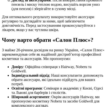
Догляд за аксесуарами
: Після використання промийте
пензель і миску теплою водою, висушіть ворсом униз
(для пензля) і зберігайте в сухому місці.
Для оптимального результату використовуйте аксесуари
регулярно та доглядайте за ними, щоб забезпечити
довговічність. Перед застосуванням проконсультуйтеся з
лікарем, якщо у вас чутлива шкіра.
Чому варто обрати «Салон Плюс»?
З майже 20-річним досвідом на ринку України, «Салон Плюс»
зарекомендував себе як надійний дистриб’ютор професійної
косметики та аксесуарів. Ми пропонуємо:
Довіру
: Офіційна співпраця з Hairway, Noberu та
Goldwell.
Індивідуальний підхід
: Наші консультанти допоможуть
обрати аксесуари, які ідеально підійдуть для ваших
потреб.
Освітні програми
: Семінари в академіях у Києві, Одесі
та Львові для барберів і стилістів.
Широкий асортимент
: Окрім аксесуарів Hairway, ми
пропонуємо косметику Noberu та засоби Goldwell для
комплексного догляду.