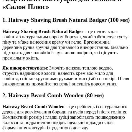
«Салон Плюс»
1. Hairway Shaving Brush Natural Badger (100 мм)
Hairway Shaving Brush Natural Badger
– це пензель для
гоління з натуральним ворсом борсука, який забезпечує густу
піну та м’яке нанесення крему чи гелю. Ергономічна
дерев’яна ручка зручна для тривалого використання. Ідеально
підходить для чоловіків із чутливою шкірою, які цінують
преміальну якість.
Як використовувати
: Змочіть пензель теплою водою,
струсіть надлишок вологи, нанесіть крем або мило для
гоління, спіньте круговими рухами в мисці або на шкірі. Після
використання промийте пензель і висушіть ворсом униз.
2. Hairway Beard Comb Wooden (80 мм)
Hairway Beard Comb Wooden
– це гребінець із натурального
дерева для розчісування бороди та вусів перед і після гоління.
Компактний розмір і гладкі зубці запобігають пошкодженню
волосся та подразненню шкіри. Ідеально підходить для
формування контурів і щоденного догляду.