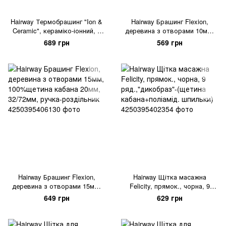
Hairway Термобрашинг "Ion &
Hairway Брашинг Flexion,
Ceramic", кераміко-іонний, з
деревина з отворами 10мм,
роздільником, Ø25/37
100%щетина кабана 20мм,
689 грн
569 грн
мм(сірий)
28/68мм, ручка-роздільник
Hairway Брашинг Flexion,
Hairway Щітка масажна
деревина з отворами 15мм,
Felicity, прямок., чорна, 9
100%щетина кабана 20мм,
ряд.,"дикобраз"-(щетина
649 грн
629 грн
32/72мм, ручка-роздільник
кабана+поліамід. шпильки)