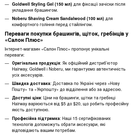
Goldwell Styling Gel (150 мл)
для фіксації зачіски після
укладання брашингом.
Noberu Shaving Cream Sandalwood (100 мл)
для
комфортного гоління перед стайлінгом.
Переваги покупки брашингів, щіток, гребінців у
«Салон Плюс»
Інтернет-магазин «Салон Плюс» пропонує унікальні
переваги:
Оригінальна продукція
: Як офіційний дистриб’ютор
Hairway, Goldwell і Noberu, ми гарантуємо автентичність
усіх аксесуарів.
Швидка доставка
: Доставка по Україні через «Нову
Пошту» та «Укрпошту» до відділення або за адресою.
Доступні ціни
: Ціни на брашинги, щітки та гребінці
Hairway варіюються від $5 до $20, що робить професійну
якість доступною.
Професійна підтримка
: Наші 15 сертифікованих
технологів допоможуть обрати аксесуари, які
відповідають вашим потребам.