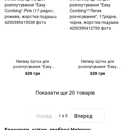
Hairway Щітка для
Hairway Щітка для
розплутування "Easy
розплутування "Easy
Combing"-Pink (17-рядна),
Combing"/"Легке
639 грн
639 грн
рожева, жорстка подушка
розчісування", 17рядна,
чорна, жорстка подушка
Показати ще 20 товарів
Назад
Вперед
1
з 5
Брашинги, щітки, гребінці Hairway –