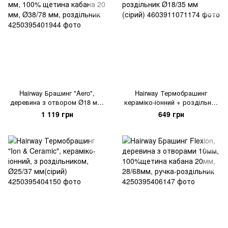
Hairway Брашинг "Aero",
Hairway Термобрашинг
деревина з отвором Ø18 мм,
кераміко-іонний + роздільник
100% щетина кабана 20 мм,
Ø18/35 мм (сірий)
1 119 грн
649 грн
Ø38/78 мм, роздільник