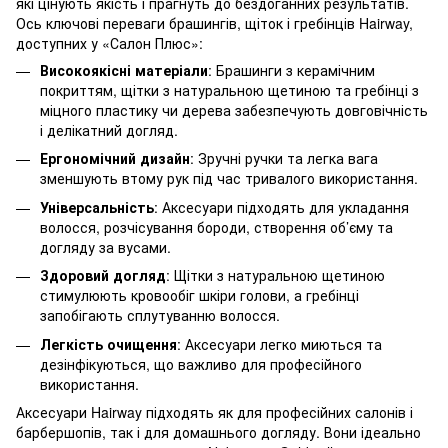
які цінують якість і прагнуть до бездоганних результатів.
Ось ключові переваги брашингів, щіток і гребінців Hairway,
доступних у «Салон Плюс»:
Високоякісні матеріали
: Брашинги з керамічним
покриттям, щітки з натуральною щетиною та гребінці з
міцного пластику чи дерева забезпечують довговічність
і делікатний догляд.
Ергономічний дизайн
: Зручні ручки та легка вага
зменшують втому рук під час тривалого використання.
Універсальність
: Аксесуари підходять для укладання
волосся, розчісування бороди, створення об’єму та
догляду за вусами.
Здоровий догляд
: Щітки з натуральною щетиною
стимулюють кровообіг шкіри голови, а гребінці
запобігають сплутуванню волосся.
Легкість очищення
: Аксесуари легко миються та
дезінфікуються, що важливо для професійного
використання.
Аксесуари Hairway підходять як для професійних салонів і
барбершопів, так і для домашнього догляду. Вони ідеально