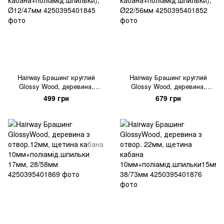
Hairway Брашинг круглий
Hairway Брашинг круглий
Glossy Wood, деревина,
Glossy Wood, деревина,
"дикобраз"-(щетина
"дикобраз"-(щетина
499 грн
679 грн
кабана+поліамід.шпильки),
кабана+поліамід.шпильки),
Ø12/47мм
Ø22/56мм