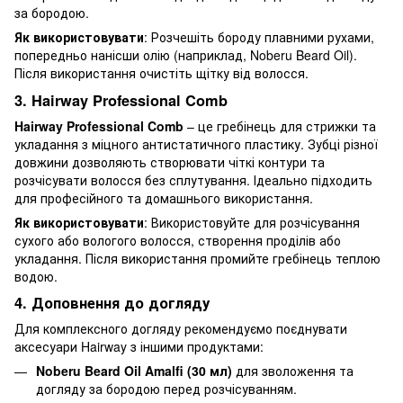
за бородою.
Як використовувати
: Розчешіть бороду плавними рухами,
попередньо нанісши олію (наприклад, Noberu Beard Oil).
Після використання очистіть щітку від волосся.
3. Hairway Professional Comb
Hairway Professional Comb
– це гребінець для стрижки та
укладання з міцного антистатичного пластику. Зубці різної
довжини дозволяють створювати чіткі контури та
розчісувати волосся без сплутування. Ідеально підходить
для професійного та домашнього використання.
Як використовувати
: Використовуйте для розчісування
сухого або вологого волосся, створення проділів або
укладання. Після використання промийте гребінець теплою
водою.
4. Доповнення до догляду
Для комплексного догляду рекомендуємо поєднувати
аксесуари Hairway з іншими продуктами:
Noberu Beard Oil Amalfi (30 мл)
для зволоження та
догляду за бородою перед розчісуванням.