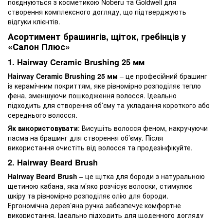
поєднуються з косметикою Noberu та Goldwell для
створення комплексного догляду, що підтверджують
відгуки клієнтів.
Асортимент брашингів, щіток, гребінців у
«Салон Плюс»
1. Hairway Ceramic Brushing 25 мм
Hairway Ceramic Brushing 25 мм
– це професійний брашинг
із керамічним покриттям, яке рівномірно розподіляє тепло
фена, зменшуючи пошкодження волосся. Ідеально
підходить для створення об’єму та укладання короткого або
середнього волосся.
Як використовувати
: Висушіть волосся феном, накручуючи
пасма на брашинг для створення об’єму. Після
використання очистіть від волосся та продезінфікуйте.
2. Hairway Beard Brush
Hairway Beard Brush
– це щітка для бороди з натуральною
щетиною кабана, яка м’яко розчісує волоски, стимулює
шкіру та рівномірно розподіляє олію для бороди.
Ергономічна дерев’яна ручка забезпечує комфортне
використання. Ідеально підходить для щоденного догляду