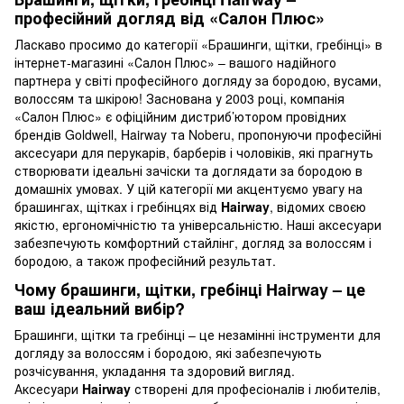
професійний догляд від «Салон Плюс»
Ласкаво просимо до категорії «Брашинги, щітки, гребінці» в
інтернет-магазині «Салон Плюс» – вашого надійного
партнера у світі професійного догляду за бородою, вусами,
волоссям та шкірою! Заснована у 2003 році, компанія
«Салон Плюс» є офіційним дистриб’ютором провідних
брендів Goldwell, Hairway та Noberu, пропонуючи професійні
аксесуари для перукарів, барберів і чоловіків, які прагнуть
створювати ідеальні зачіски та доглядати за бородою в
домашніх умовах. У цій категорії ми акцентуємо увагу на
брашингах, щітках і гребінцях від
Hairway
, відомих своєю
якістю, ергономічністю та універсальністю. Наші аксесуари
забезпечують комфортний стайлінг, догляд за волоссям і
бородою, а також професійний результат.
Чому брашинги, щітки, гребінці Hairway – це
ваш ідеальний вибір?
Брашинги, щітки та гребінці – це незамінні інструменти для
догляду за волоссям і бородою, які забезпечують
розчісування, укладання та здоровий вигляд.
Аксесуари
Hairway
створені для професіоналів і любителів,