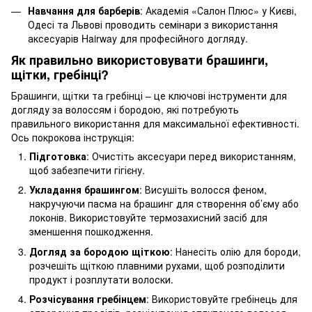
Навчання для барберів
: Академія «Салон Плюс» у Києві,
Одесі та Львові проводить семінари з використання
аксесуарів Hairway для професійного догляду.
Як правильно використовувати брашинги,
щітки, гребінці?
Брашинги, щітки та гребінці – це ключові інструменти для
догляду за волоссям і бородою, які потребують
правильного використання для максимальної ефективності.
Ось покрокова інструкція:
Підготовка
: Очистіть аксесуари перед використанням,
щоб забезпечити гігієну.
Укладання брашингом
: Висушіть волосся феном,
накручуючи пасма на брашинг для створення об’єму або
локонів. Використовуйте термозахисний засіб для
зменшення пошкодження.
Догляд за бородою щіткою
: Нанесіть олію для бороди,
розчешіть щіткою плавними рухами, щоб розподілити
продукт і розплутати волоски.
Розчісування гребінцем
: Використовуйте гребінець для