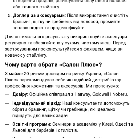
створення проділів, розчісування сплутаного волосся
або точного стайлінгу.
Догляд за аксесуарами
: Після використання очистіть
брашинг, щітку чи гребінець від волосся, промийте
теплою водою та продезінфікуйте.
Для оптимального результату використовуйте аксесуари
регулярно та зберігайте їх у сухому, чистому місці. Перед
застосуванням проконсультуйтеся з фахівцем, якщо ви
новачок у стайлінгу.
Чому варто обрати «Салон Плюс»?
З майже 20-річним досвідом на ринку України, «Салон
Плюс» зарекомендував себе як надійний дистриб’ютор
професійної косметики та аксесуарів. Ми пропонуємо:
Довіру
: Офіційна співпраця з Hairway, Goldwell і Noberu.
Індивідуальний підхід
: Наші консультанти допоможуть
обрати брашинг, щітку чи гребінець, які ідеально
підійдуть для ваших задач.
Освітні програми
: Семінари в академіях у Києві, Одесі та
Львові для барберів і стилістів.