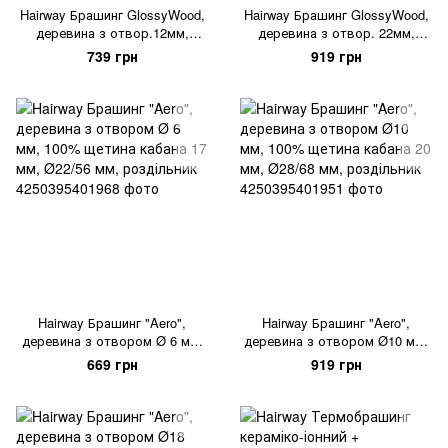
Hairway Брашинг GlossyWood,
Hairway Брашинг GlossyWood,
деревина з отвор.12мм,
деревина з отвор. 22мм,
щетина кабана
щетина кабана
739 грн
919 грн
10мм+поліамід.шпильки 17мм,
10мм+поліамід.шпильки15мм,
28/58мм
38/73мм
Hairway Брашинг "Aero",
Hairway Брашинг "Aero",
деревина з отвором Ø 6 мм,
деревина з отвором Ø10 мм,
100% щетина кабана 17 мм,
100% щетина кабана 20 мм,
669 грн
919 грн
Ø22/56 мм, роздільник
Ø28/68 мм, роздільник