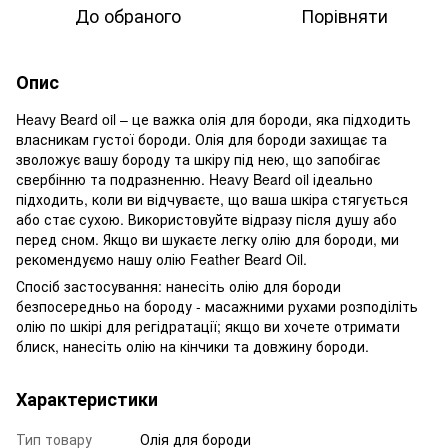
До обраного
Порівняти
Опис
Heavy Beard oil – це важка олія для бороди, яка підходить
власникам густої бороди. Олія для бороди захищає та
зволожує вашу бороду та шкіру під нею, що запобігає
свербінню та подразненню. Heavy Beard oil ідеально
підходить, коли ви відчуваєте, що ваша шкіра стягується
або стає сухою. Використовуйте відразу після душу або
перед сном. Якщо ви шукаєте легку олію для бороди, ми
рекомендуємо нашу олію Feather Beard Oil.
Спосіб застосування: нанесіть олію для бороди
безпосередньо на бороду - масажними рухами розподіліть
олію по шкірі для регідратації; якщо ви хочете отримати
блиск, нанесіть олію на кінчики та довжину бороди.
Характеристики
Тип товару
Олія для бороди