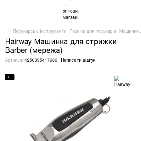
Перукарські інструменти
Техніка для перукарів
Машинки 
Hairway Машинка для стрижки
Barber (мережа)
Артикул:
4250395417686
Написати відгук
ХІТ