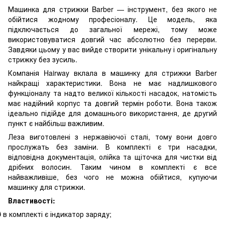
Машинка для стрижки
Barber
—
інструмент, без якого не
обійтися жодному професіоналу. Це модель, яка
підключається до загальної мережі, тому може
використовуватися довгий час абсолютно без перерви.
Завдяки цьому у вас вийде створити унікальну і оригінальну
стрижку без зусиль.
Компанія
Hairway
вклала в машинку для стрижки
Barber
найкращі характеристики. Вона не має надлишкового
функціоналу та надто великої кількості насадок, натомість
має надійний корпус та довгий термін роботи. Вона також
ідеально підійде для домашнього використання, де другий
пункт є найбільш важливим.
Леза виготовлені з нержавіючої сталі, тому вони довго
прослужать без заміни. В комплекті є три насадки,
відповідна документація, олійка та щіточка для чистки від
дрібних волосин. Таким чином в комплекті є все
найважливіше, без чого не можна обійтися, купуючи
машинку для стрижки.
Властивості:
в комплекті є індикатор заряду;
Ø