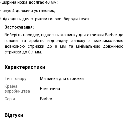
ширина ножа досягає 40 мм;
Ø
існує 4 довжини установок;
Ø
підходить для стрижки голови, бороди і вусів.
Ø
Застосування:
Виберіть насадку, піднесіть машинку для стрижки
Barber
до
голови та зробіть відповідну зачіску з максимальною
довжиною стрижки до 6 мм та мінімальною довжиною
стрижки до 0,1 мм.
Характеристики
Тип товару
Машинка для стрижки
Країна
Німеччина
виробництва
Серія
Barber
Відгуки