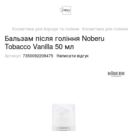
Косметика для бороди та гоління
Косметика для гоління
Бальзам після гоління Noberu
Tobacco Vanilla 50 мл
Артикул:
7350092208475
Написати відгук