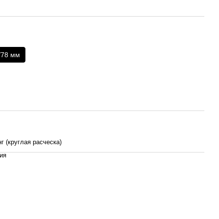
/78 мм
г (круглая расческа)
ия