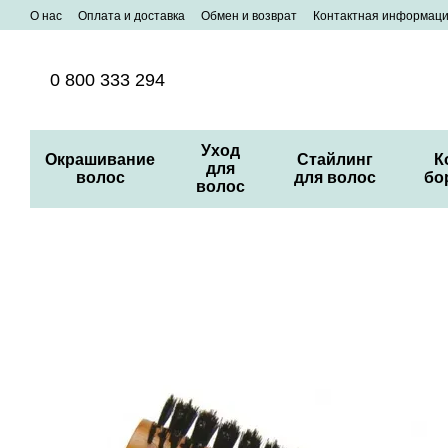
Перейти к основному контенту
О нас
Оплата и доставка
Обмен и возврат
Контактная информац
0 800 333 294
Уход
Окрашивание
Стайлинг
К
для
волос
для волос
бо
волос