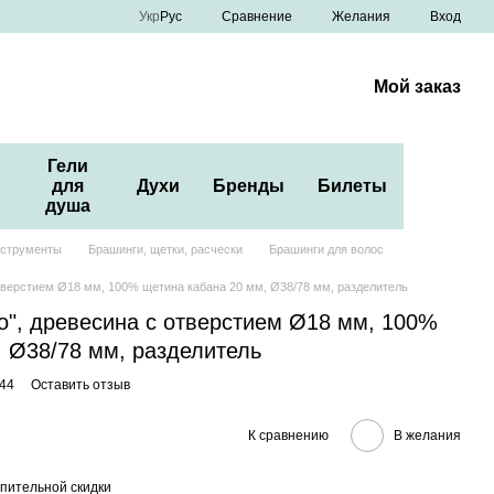
Сравнение
Укр
Рус
Желания
Вход
Мой заказ
Гели
для
Духи
Бренды
Билеты
душа
нструменты
Брашинги, щетки, расчески
Брашинги для волос
отверстием Ø18 мм, 100% щетина кабана 20 мм, Ø38/78 мм, разделитель
o", древесина с отверстием Ø18 мм, 100%
, Ø38/78 мм, разделитель
44
Оставить отзыв
К сравнению
В желания
пительной скидки