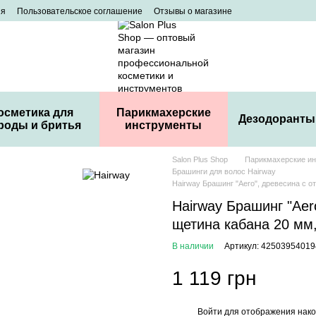
ия
Пользовательское соглашение
Отзывы о магазине
осметика для
Парикмахерские
Дезодоранты
роды и бритья
инструменты
Salon Plus Shop
Парикмахерские и
Брашинги для волос Hairway
Hairway Брашинг "Aero", древесина с 
Hairway Брашинг "Aer
щетина кабана 20 мм
В наличии
Артикул: 42503954019
1 119 грн
Войти
для отображения нако
%